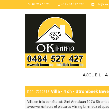
02 219 15 25
+32 484 527 427
info@ok-
ACCUEIL
A
Villa - 4 ch - Strombeek Be
Réf. : 7212618
Villa en très bon état sis Sint Annalaan 107 à Stromb
avec wc visiteurs et placards + living lumineux et sp