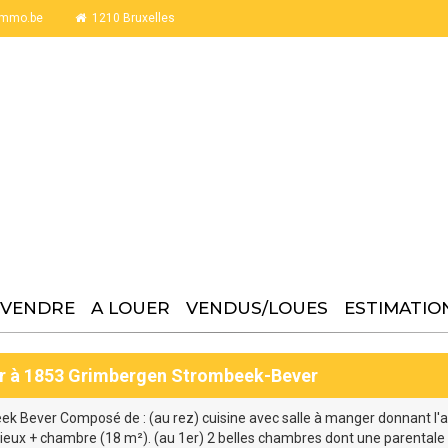
immo.be
1210 Bruxelles
 VENDRE
A LOUER
VENDUS/LOUES
ESTIMATIO
ver à 1853 Grimbergen Strombeek-Bever
eek Bever Composé de : (au rez) cuisine avec salle à manger donnant l'ac
acieux + chambre (18 m²). (au 1er) 2 belles chambres dont une parentale 