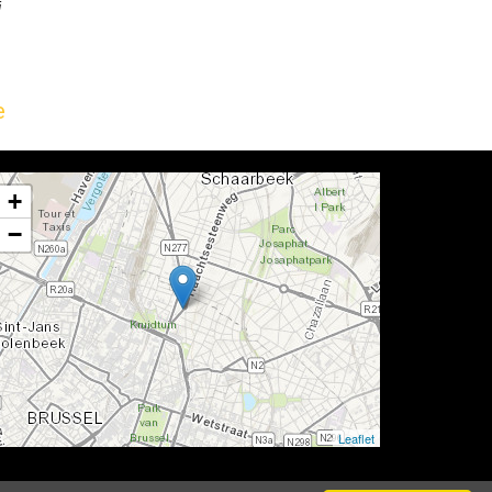
i
e
+
−
Leaflet