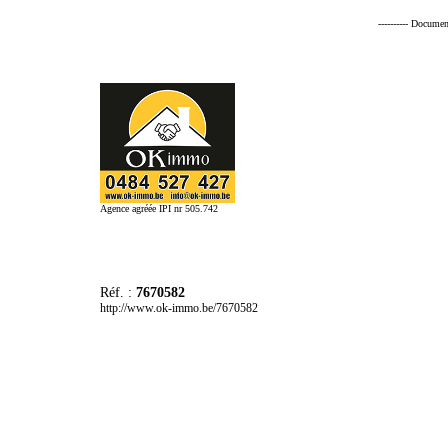
---------- Documen
Agence agréée IPI nr 505.742
Réf. :
7670582
http://www.ok-immo.be/7670582