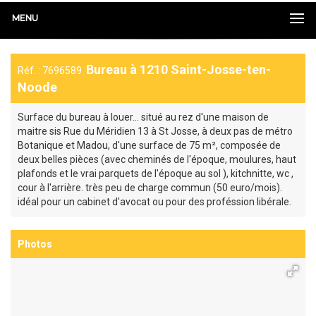
MENU
Bureau à 1210 Saint-Josse-ten-
Réf. : 7696589
Noode
Surface du bureau à louer... situé au rez d'une maison de
maitre sis Rue du Méridien 13 à St Josse, à deux pas de métro
Botanique et Madou, d'une surface de 75 m², composée de
deux belles pièces (avec cheminés de l'époque, moulures, haut
plafonds et le vrai parquets de l'époque au sol ), kitchnitte, wc ,
cour à l'arrière. très peu de charge commun (50 euro/mois).
idéal pour un cabinet d'avocat ou pour des proféssion libérale.
Photos